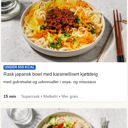
UNDER 650 KCAL
Rask japansk bowl med karamellisert kjøttdeig
med gulrotsalat og udonnudler i soya- og misosaus
15 min
Superrask • Melkefri • Mer grønt • Proteinrik • Under 650 kcal • Kilde til fiber