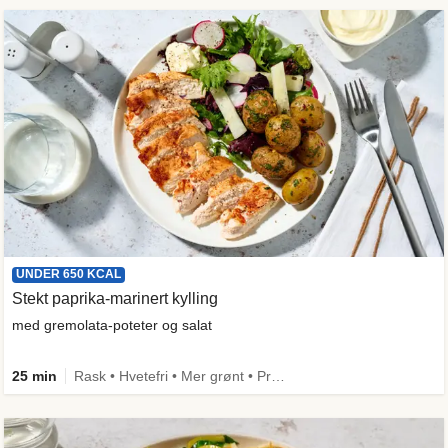
UNDER 650 KCAL
Stekt paprika-marinert kylling
med gremolata-poteter og salat
25 min
Rask • Hvetefri • Mer grønt • Proteinrik • Under 50g karbo • Under 650 kcal • Kilde til fiber