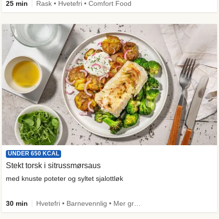
25 min
Rask • Hvetefri • Comfort Food
UNDER 650 KCAL
Stekt torsk i sitrussmørsaus
med knuste poteter og syltet sjalottløk
30 min
Hvetefri • Barnevennlig • Mer grønt • Proteinrik • Under 50g karbo • Under 650 kcal • Kilde til fiber