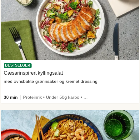
BESTSELGER
Cæsarinspirert kyllingsalat
med ovnsbakte grønnsaker og kremet dressing
30 min
Proteinrik • Under 50g karbo • Under 650 kcal • Kilde til fiber