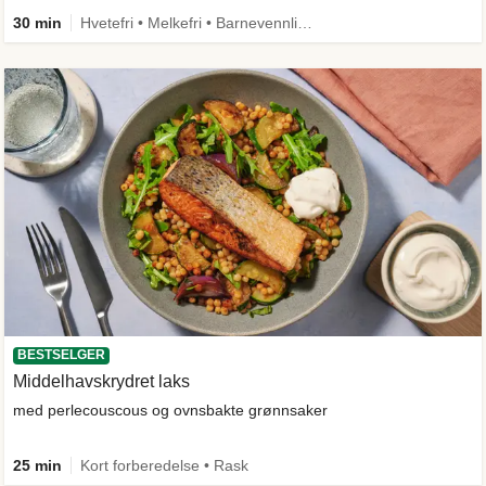
30 min
Hvetefri • Melkefri • Barnevennlig • Mer grønt • Proteinrik • Under 650 kcal • Kilde til fiber
BESTSELGER
Middelhavskrydret laks
med perlecouscous og ovnsbakte grønnsaker
25 min
Kort forberedelse • Rask