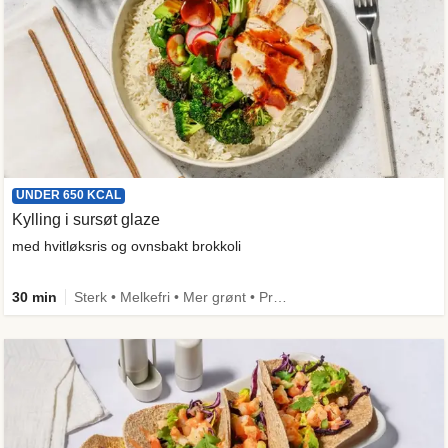
UNDER 650 KCAL
Kylling i sursøt glaze
med hvitløksris og ovnsbakt brokkoli
30 min
Sterk • Melkefri • Mer grønt • Proteinrik • Under 650 kcal