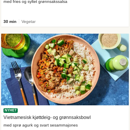
med fries og syltet grønnsakssalsa
30 min
Vegetar
NYHET
Vietnamesisk kjøttdeig- og grønnsaksbowl
med sprø agurk og svart sesammajones