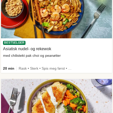
BESTSELGER
Asiatisk nudel- og rekewok
med chilistekt pak choi og peanøtter
20 min
Rask • Sterk • Spis meg først • Under 650 kcal • Kilde til fiber