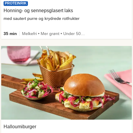
PROTEINRIK
Honning- og sennepsglasert laks
med sautert purre og krydrede rotfrukter
35 min
Melkefri • Mer grønt • Under 50g karbo • Under 650 kcal • Kilde til fiber
Halloumiburger