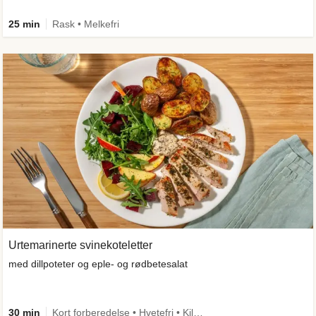
25 min
Rask • Melkefri
Urtemarinerte svinekoteletter
med dillpoteter og eple- og rødbetesalat
30 min
Kort forberedelse • Hvetefri • Kilde til fiber