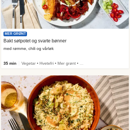
MER GRØNT
Bakt søtpotet og svarte bønner
med rømme, chili og vårløk
35 min
Vegetar • Hvetefri • Mer grønt • Under 650 kcal • Kilde til fiber