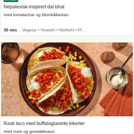
Nepalesisk-inspirert dal bhat
med tomatachar og blomkåltarkari
30 min
Vegetar • Hvetefri • Melkefri • Plantebasert • Mer grønt • Under 650 kcal • Kilde til fiber
Rask taco med buffaloglaserte kikerter
med mais og gressløksaus