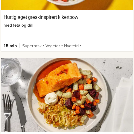
Hurtiglaget greskinspirert kikertbowl
med feta og dill
15 min
Superrask • Vegetar • Hvetefri • Kilde til fiber