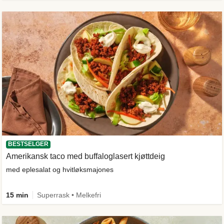
BESTSELGER
Amerikansk taco med buffaloglasert kjøttdeig
med eplesalat og hvitløksmajones
15 min
Superrask • Melkefri