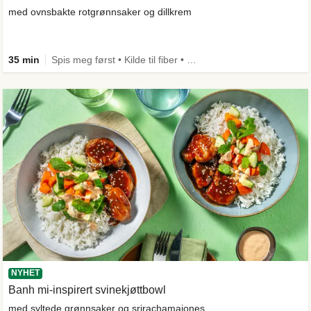
med ovnsbakte rotgrønnsaker og dillkrem
35 min
Spis meg først • Kilde til fiber • Comfort Food
NYHET
Banh mi-inspirert svinekjøttbowl
med syltede grønnsaker og srirachamajones