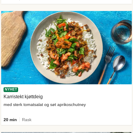
NYHET
Karristekt kjøttdeig
med sterk tomatsalat og søt aprikoschutney
20 min
Rask