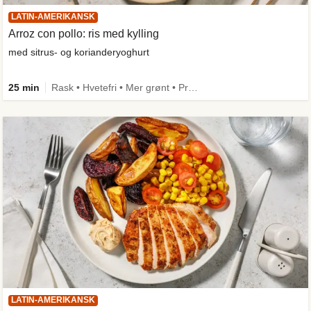
LATIN-AMERIKANSK
Arroz con pollo: ris med kylling
med sitrus- og korianderyoghurt
25 min
Rask • Hvetefri • Mer grønt • Proteinrik • One Pan
LATIN-AMERIKANSK