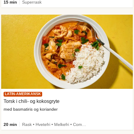
15 min
Superrask
LATIN-AMERIKANSK
Torsk i chili- og kokosgryte
med basmatiris og koriander
20 min
Rask • Hvetefri • Melkefri • Comfort Food