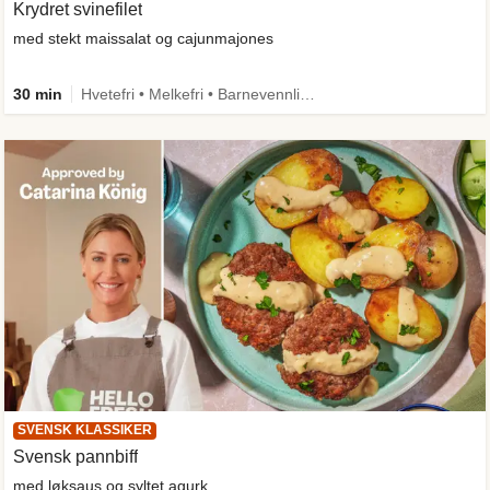
Krydret svinefilet
med stekt maissalat og cajunmajones
30 min
Hvetefri • Melkefri • Barnevennlig • Mer grønt • Proteinrik • Kilde til fiber
SVENSK KLASSIKER
Svensk pannbiff
med løksaus og syltet agurk