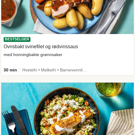
BESTSELGER
Ovnsbakt svinefilet og rødvinssaus
med honningbakte grønnsaker
30 min
Hvetefri • Melkefri • Barnevennlig • Mer grønt • Proteinrik • Under 650 kcal • Kilde til fiber