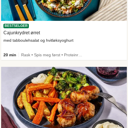
BESTSELGER
Cajunkrydret ørret
med tabboulehsalat og hvitløksyoghurt
20 min
Rask • Spis meg først • Proteinrik • Under 50g karbo • Under 650 kcal • Kilde til fiber