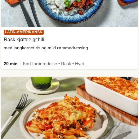
LATIN-AMERIKANSK
Rask kjøttdeigchili
med langkornet ris og mild rømmedressing
20 min
Kort forberedelse • Rask • Hvetefri • Kilde til fiber