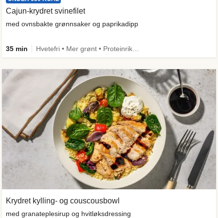
Cajun-krydret svinefilet
med ovnsbakte grønnsaker og paprikadipp
35 min
Hvetefri • Mer grønt • Proteinrik • Under 650 kcal • Kilde til fiber
Krydret kylling- og couscousbowl
med granateplesirup og hvitløksdressing