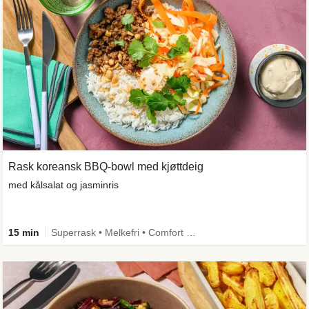
Rask koreansk BBQ-bowl med kjøttdeig
med kålsalat og jasminris
15 min
Superrask • Melkefri • Comfort Food