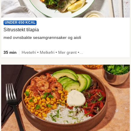
UNDER 650 KCAL
Sitrusstekt tilapia
med ovnsbakte sesamgrønnsaker og aioli
35 min
Hvetefri • Melkefri • Mer grønt • Under 650 kcal • Kilde til fiber • Spis meg først