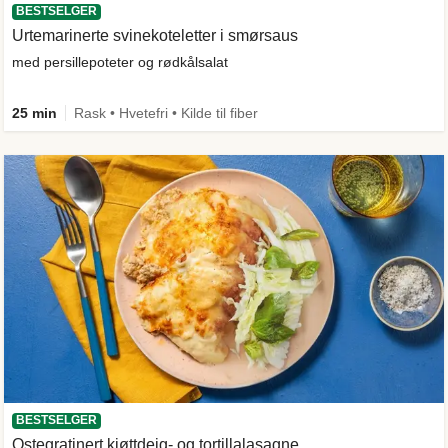
BESTSELGER
Urtemarinerte svinekoteletter i smørsaus
med persillepoteter og rødkålsalat
25 min
Rask • Hvetefri • Kilde til fiber
BESTSELGER
Ostegratinert kjøttdeig- og tortillalasagne