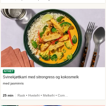
NYHET
Svinekjøttkarri med sitrongress og kokosmelk
med jasminris
25 min
Rask • Hvetefri • Melkefri • Comfort Food