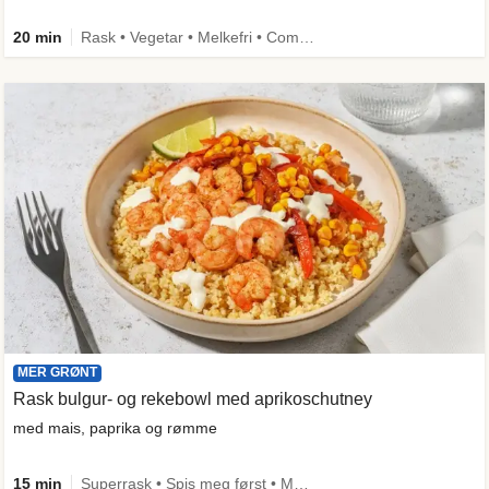
20 min
Rask • Vegetar • Melkefri • Comfort Food
MER GRØNT
Rask bulgur- og rekebowl med aprikoschutney
med mais, paprika og rømme
15 min
Superrask • Spis meg først • Mer grønt • Under 650 kcal • Kilde til fiber