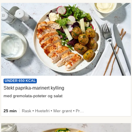
UNDER 650 KCAL
Stekt paprika-marinert kylling
med gremolata-poteter og salat
25 min
Rask • Hvetefri • Mer grønt • Proteinrik • Under 50g karbo • Under 650 kcal • Kilde til fiber