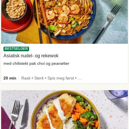
BESTSELGER
Asiatisk nudel- og rekewok
med chilistekt pak choi og peanøtter
20 min
Rask • Sterk • Spis meg først • Under 650 kcal • Kilde til fiber