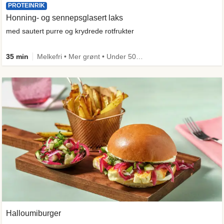
PROTEINRIK
Honning- og sennepsglasert laks
med sautert purre og krydrede rotfrukter
35 min
Melkefri • Mer grønt • Under 50g karbo • Under 650 kcal • Kilde til fiber
Halloumiburger