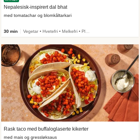
Nepalesisk-inspirert dal bhat
med tomatachar og blomkåltarkari
30 min
Vegetar • Hvetefri • Melkefri • Plantebasert • Mer grønt • Under 650 kcal • Kilde til fiber
Rask taco med buffaloglaserte kikerter
med mais og gressløksaus