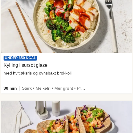
UNDER 650 KCAL
Kylling i sursøt glaze
med hvitløksris og ovnsbakt brokkoli
30 min
Sterk • Melkefri • Mer grønt • Proteinrik • Under 650 kcal