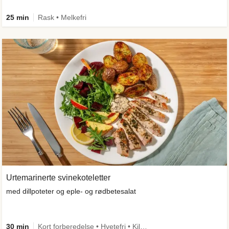
25 min
Rask • Melkefri
Urtemarinerte svinekoteletter
med dillpoteter og eple- og rødbetesalat
30 min
Kort forberedelse • Hvetefri • Kilde til fiber