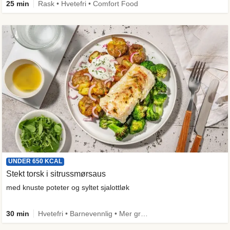
25 min
Rask • Hvetefri • Comfort Food
UNDER 650 KCAL
Stekt torsk i sitrussmørsaus
med knuste poteter og syltet sjalottløk
30 min
Hvetefri • Barnevennlig • Mer grønt • Proteinrik • Under 50g karbo • Under 650 kcal • Kilde til fiber