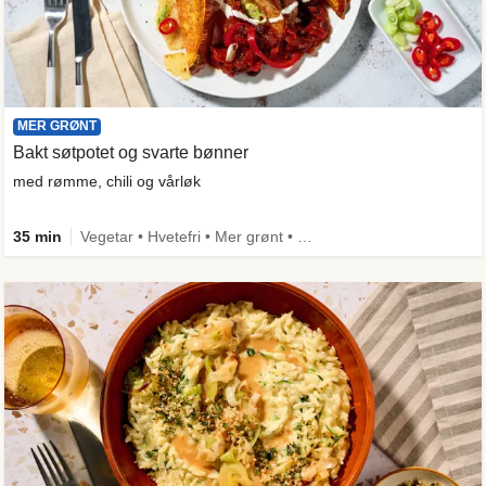
MER GRØNT
Bakt søtpotet og svarte bønner
med rømme, chili og vårløk
35 min
Vegetar • Hvetefri • Mer grønt • Under 650 kcal • Kilde til fiber