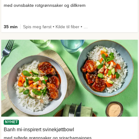
med ovnsbakte rotgrønnsaker og dillkrem
35 min
Spis meg først • Kilde til fiber • Comfort Food
NYHET
Banh mi-inspirert svinekjøttbowl
med syltede grønnsaker og srirachamajones