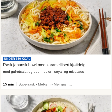
UNDER 650 KCAL
Rask japansk bowl med karamellisert kjøttdeig
med gulrotsalat og udonnudler i soya- og misosaus
15 min
Superrask • Melkefri • Mer grønt • Proteinrik • Under 650 kcal • Kilde til fiber