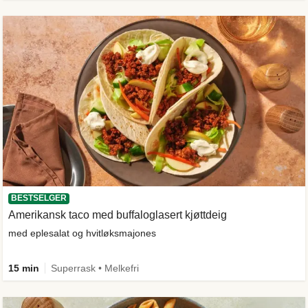
BESTSELGER
Amerikansk taco med buffaloglasert kjøttdeig
med eplesalat og hvitløksmajones
15 min
Superrask • Melkefri