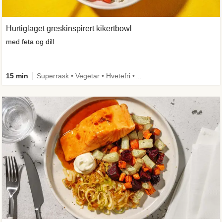
Hurtiglaget greskinspirert kikertbowl
med feta og dill
15 min
Superrask • Vegetar • Hvetefri • Kilde til fiber