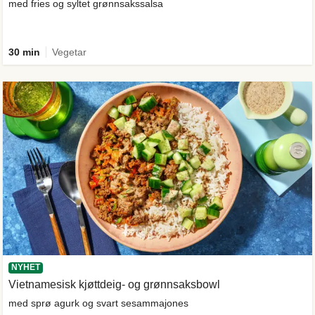
med fries og syltet grønnsakssalsa
30 min
Vegetar
NYHET
Vietnamesisk kjøttdeig- og grønnsaksbowl
med sprø agurk og svart sesammajones