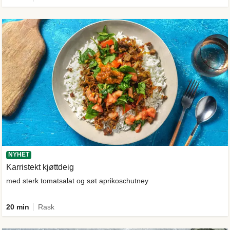
NYHET
Karristekt kjøttdeig
med sterk tomatsalat og søt aprikoschutney
20 min
Rask