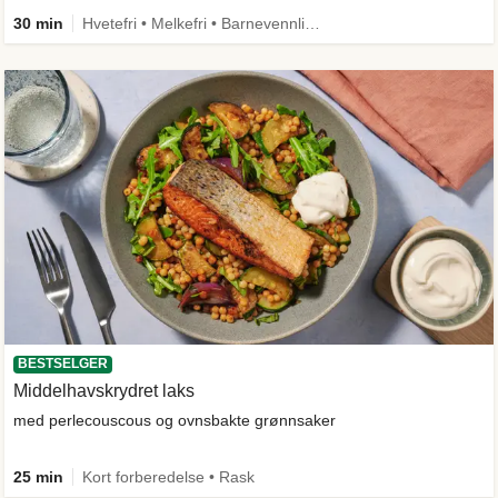
30 min
Hvetefri • Melkefri • Barnevennlig • Mer grønt • Proteinrik • Under 650 kcal • Kilde til fiber
BESTSELGER
Middelhavskrydret laks
med perlecouscous og ovnsbakte grønnsaker
25 min
Kort forberedelse • Rask