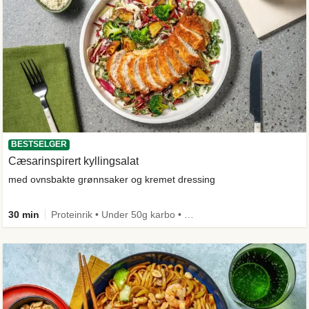
BESTSELGER
Cæsarinspirert kyllingsalat
med ovnsbakte grønnsaker og kremet dressing
30 min
Proteinrik • Under 50g karbo • Under 650 kcal • Kilde til fiber