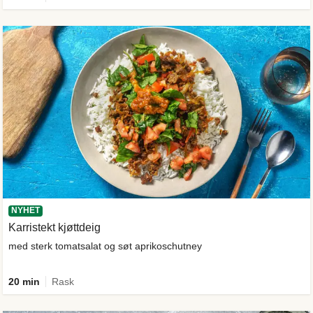
NYHET
Karristekt kjøttdeig
med sterk tomatsalat og søt aprikoschutney
20 min
Rask