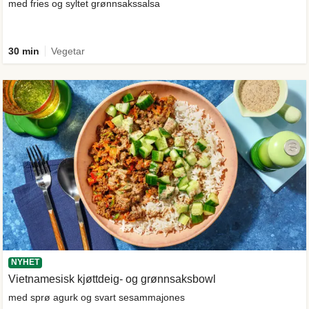
med fries og syltet grønnsakssalsa
30 min
Vegetar
NYHET
Vietnamesisk kjøttdeig- og grønnsaksbowl
med sprø agurk og svart sesammajones