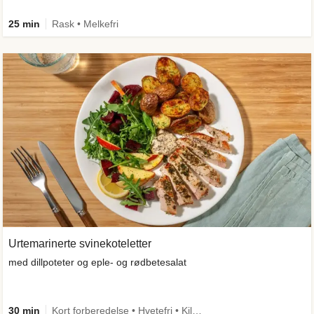
25 min
Rask • Melkefri
Urtemarinerte svinekoteletter
med dillpoteter og eple- og rødbetesalat
30 min
Kort forberedelse • Hvetefri • Kilde til fiber