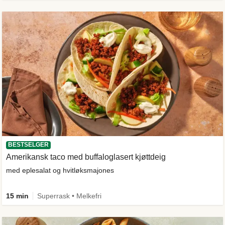
BESTSELGER
Amerikansk taco med buffaloglasert kjøttdeig
med eplesalat og hvitløksmajones
15 min
Superrask • Melkefri