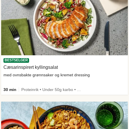
BESTSELGER
Cæsarinspirert kyllingsalat
med ovnsbakte grønnsaker og kremet dressing
30 min
Proteinrik • Under 50g karbo • Under 650 kcal • Kilde til fiber