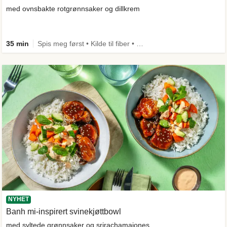
med ovnsbakte rotgrønnsaker og dillkrem
35 min
Spis meg først • Kilde til fiber • Comfort Food
NYHET
Banh mi-inspirert svinekjøttbowl
med syltede grønnsaker og srirachamajones