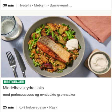
30 min
Hvetefri • Melkefri • Barnevennlig • Mer grønt • Proteinrik • Under 650 kcal • Kilde til fiber
BESTSELGER
Middelhavskrydret laks
med perlecouscous og ovnsbakte grønnsaker
25 min
Kort forberedelse • Rask