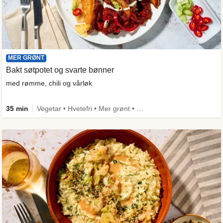
MER GRØNT
Bakt søtpotet og svarte bønner
med rømme, chili og vårløk
35 min
Vegetar • Hvetefri • Mer grønt • Under 650 kcal • Kilde til fiber