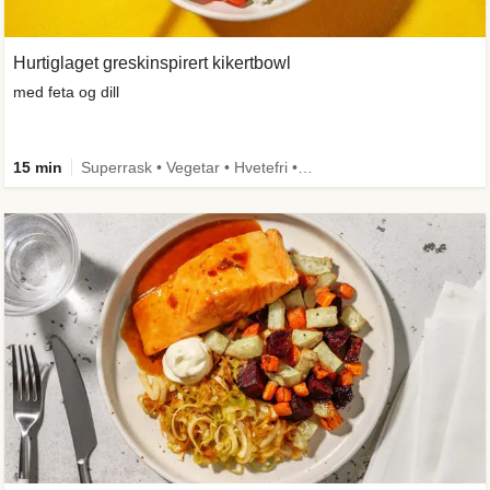
Hurtiglaget greskinspirert kikertbowl
med feta og dill
15 min
Superrask • Vegetar • Hvetefri • Kilde til fiber