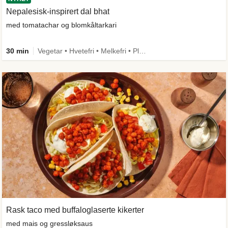
Nepalesisk-inspirert dal bhat
med tomatachar og blomkåltarkari
30 min
Vegetar • Hvetefri • Melkefri • Plantebasert • Mer grønt • Under 650 kcal • Kilde til fiber
Rask taco med buffaloglaserte kikerter
med mais og gressløksaus