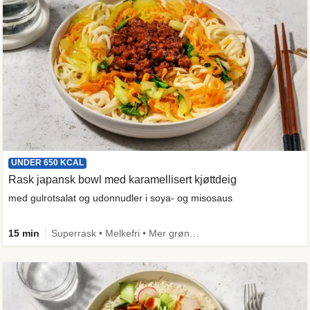
UNDER 650 KCAL
Rask japansk bowl med karamellisert kjøttdeig
med gulrotsalat og udonnudler i soya- og misosaus
15 min
Superrask • Melkefri • Mer grønt • Proteinrik • Under 650 kcal • Kilde til fiber