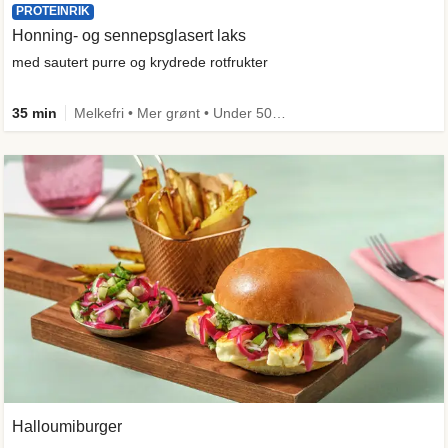
PROTEINRIK
Honning- og sennepsglasert laks
med sautert purre og krydrede rotfrukter
35 min
Melkefri • Mer grønt • Under 50g karbo • Under 650 kcal • Kilde til fiber
Halloumiburger