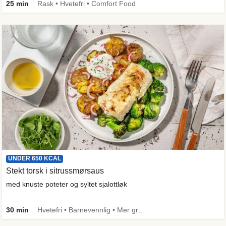
25 min
Rask • Hvetefri • Comfort Food
UNDER 650 KCAL
Stekt torsk i sitrussmørsaus
med knuste poteter og syltet sjalottløk
30 min
Hvetefri • Barnevennlig • Mer grønt • Proteinrik • Under 50g karbo • Under 650 kcal • Kilde til fiber