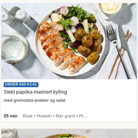
UNDER 650 KCAL
Stekt paprika-marinert kylling
med gremolata-poteter og salat
25 min
Rask • Hvetefri • Mer grønt • Proteinrik • Under 50g karbo • Under 650 kcal • Kilde til fiber