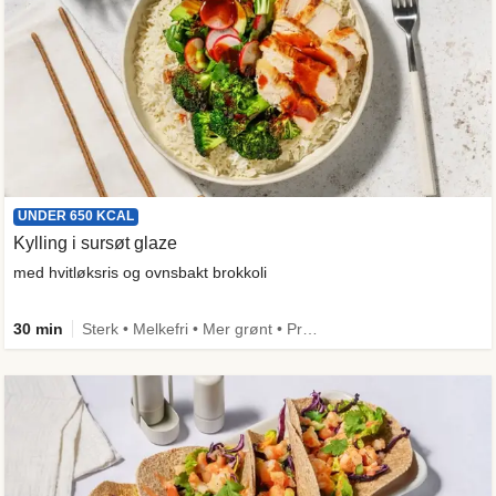
UNDER 650 KCAL
Kylling i sursøt glaze
med hvitløksris og ovnsbakt brokkoli
30 min
Sterk • Melkefri • Mer grønt • Proteinrik • Under 650 kcal