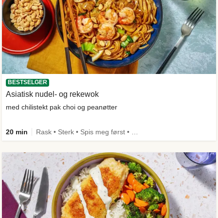
BESTSELGER
Asiatisk nudel- og rekewok
med chilistekt pak choi og peanøtter
20 min
Rask • Sterk • Spis meg først • Under 650 kcal • Kilde til fiber