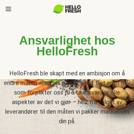
Ansvarlighet hos
HelloFresh
HelloFresh ble skapt med en ambisjon om å
endre måten vi spiser på, for alltid. Det er et mål
som forplikter oss til å ta ansvar for alle
aspekter av det vi gjør – helt fra valget av
leverandører til den måten vi pakker matkassen
din på.