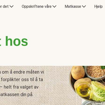
er det
Oppskriftene våre
Matkasse
Hjelp
t hos
n om å endre måten vi
forplikter oss til å ta
– helt fra valget av
matkassen din på.