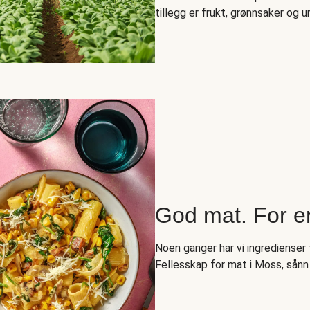
tillegg er frukt, grønnsaker og ur
God mat. For e
Noen ganger har vi ingredienser t
Fellesskap for mat i Moss, sånn 