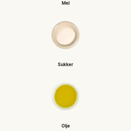
Mel
Sukker
Olje