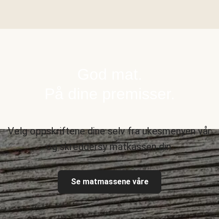
God mat.
På dine premisser.
Velg oppskriftene dine selv fra ukesmenyen vår
og skreddersy matkassen din.
Se matmassene våre