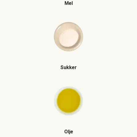
Mel
Sukker
Olje