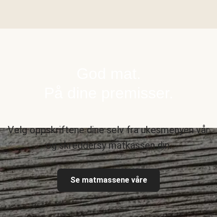
God mat.
På dine premisser.
Velg oppskriftene dine selv fra ukesmenyen vår
og skreddersy matkassen din.
Se matmassene våre