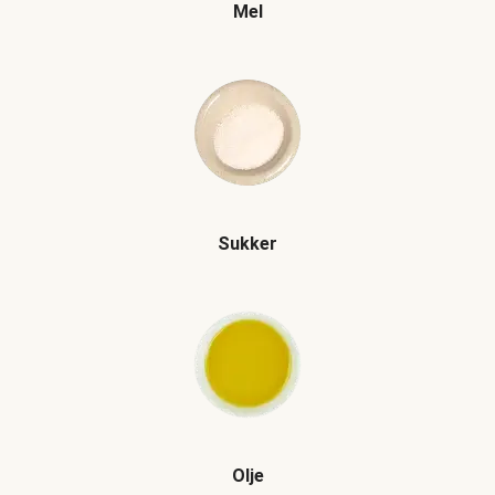
Mel
Sukker
Olje