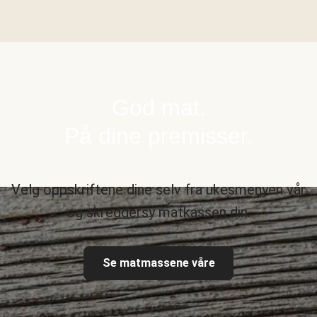
God mat.
På dine premisser.
Velg oppskriftene dine selv fra ukesmenyen vår
og skreddersy matkassen din.
Se matmassene våre