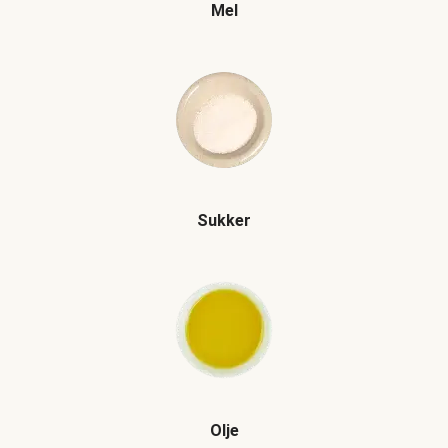
Mel
Sukker
Olje