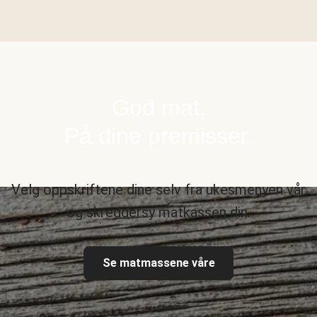
God mat.
På dine premisser.
Velg oppskriftene dine selv fra ukesmenyen vår
og skreddersy matkassen din.
Se matmassene våre