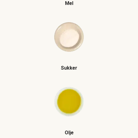
Mel
Sukker
Olje