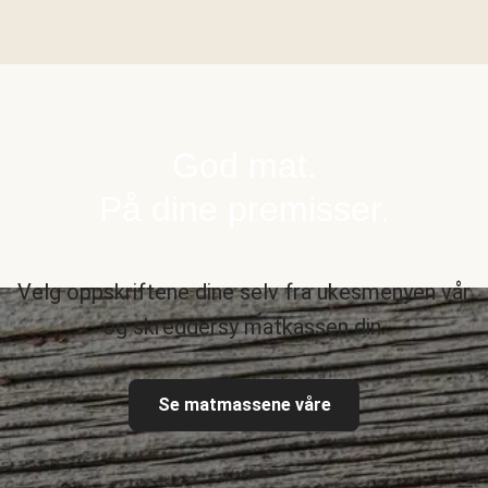
God mat.
På dine premisser.
Velg oppskriftene dine selv fra ukesmenyen vår
og skreddersy matkassen din.
Se matmassene våre