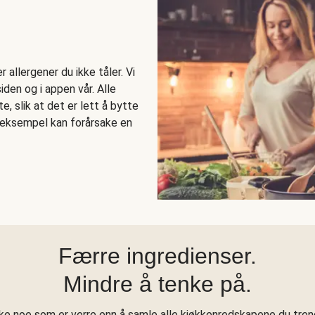
allergener du ikke tåler. Vi
den og i appen vår. Alle
e, slik at det er lett å bytte
r eksempel kan forårsake en
Færre ingredienser.
Mindre å tenke på.
kke noe som er verre enn å samle alle kjøkkenredskapene du treng