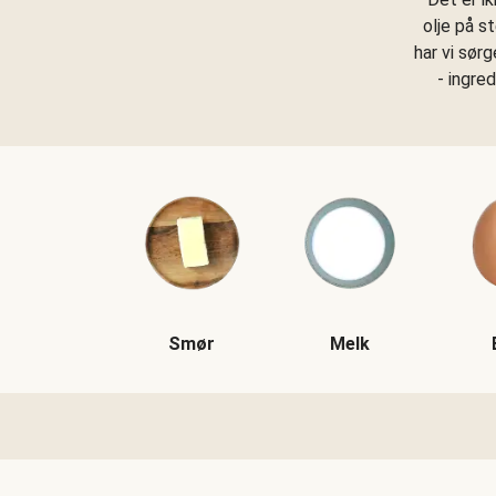
olje på s
har vi sør
- ingre
Smør
Melk