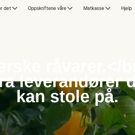
er det
Oppskriftene våre
Matkasse
Hjelp
erske råvarer.</b
ra leverandører 
kan stole på.