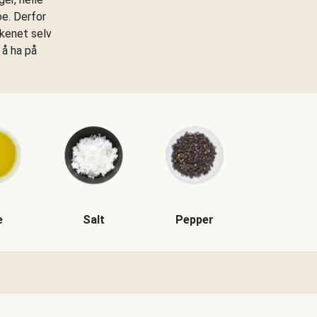
oe. Derfor
kkenet selv
 å ha på
e
Salt
Pepper