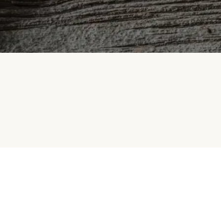
HelloFresh
Selskapet vårt