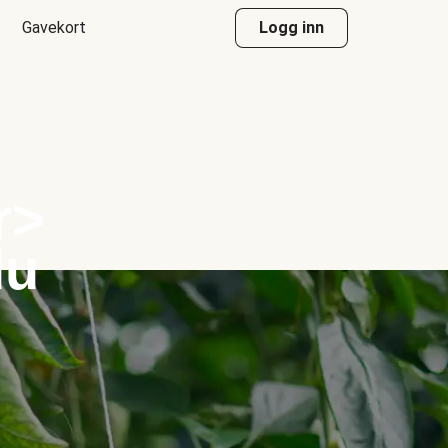
Gavekort
Logg inn
r>
du