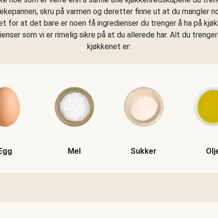
tekepannen, skru på varmen og deretter finne ut at du mangler n
get for at det bare er noen få ingredienser du trenger å ha på kjø
dienser som vi er rimelig sikre på at du allerede har. Alt du trenger
kjøkkenet er:
Egg
Mel
Sukker
Olj