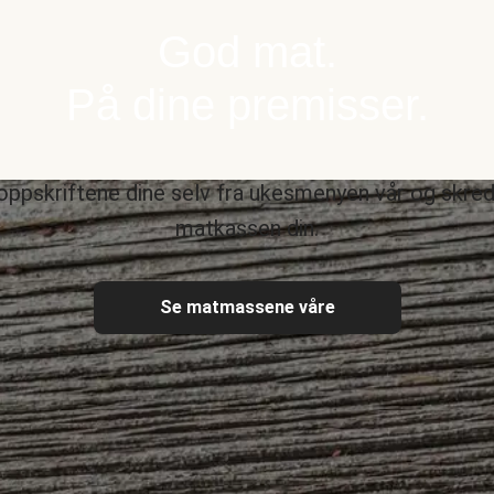
God mat.
På dine premisser.
oppskriftene dine selv fra ukesmenyen vår og skre
matkassen din.
Se matmassene våre