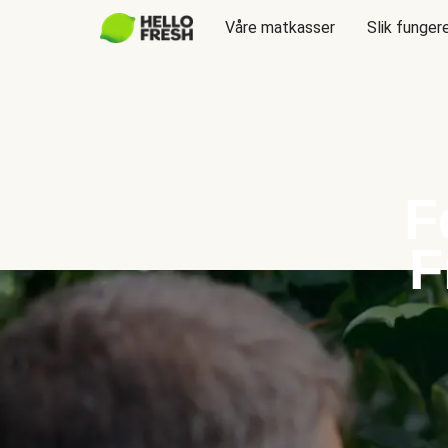
Våre matkasser
Slik funger
F
F