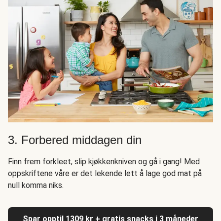
3. Forbered middagen din
Finn frem forkleet, slip kjøkkenkniven og gå i gang! Med
oppskriftene våre er det lekende lett å lage god mat på
null komma niks.
Spar opptil 1309 kr + gratis snacks i 3 måneder