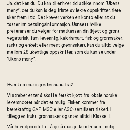
Ja, det kan du. Du kan til enhver tid stikke innom “Ukens
meny”, der du kan la deg friste av lekre oppskrifter, flere
uker frem i tid. Det krever verken en konto eller at du
taster inn betalingsinformasjon. Uansett hvilke
preferanser du velger for matkassen din (kjøtt og grønt,
vegetarisk, familievennlig, kalorismart, fisk og grønnsaker,
raskt og enkelt eller mest grønnsaker), kan du alltid velge
mellom 28 ukentlige oppskrifter, som du kan se under
“Ukens meny”.
Hvor kommer ingrediensene fra?
Vi streber etter å skaffe ferskt kjøtt fra lokale norske
leverandører når det er mulig. Fisken kommer fra
bærekraftig GAP, MSC eller ASC-sertifisert fiskeri. I
tillegg er frukt, grønnsaker og urter alltid i Klasse 1.
Vår hovedprioritet er å gi så mange kunder som mulig