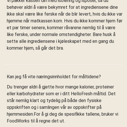
Vi pakker kassen din med isolering og isposer, så du
behøver aldri å være bekymret for at ingrediensene dine
ikke skal være like ferske når de blir levert, hvis du ikke var
hjemme når matkassen kom. Hvis du ikke kommer hjem før
et par timer senere, kommer råvarene nemlig til å være
like ferske, under normale omstendigheter. Bare husk å
sette alle ingrediensene i kjøleskapet med en gang du
kommer hjem, så går det bra.
Kan jeg få vite næringsinnholdet for måltidene?
Du trenger aldri å gjette hvor mange kalorier, proteiner
eller karbohydrater som er i ditt HelloFresh måltid. Det
står nemlig klart og tydelig på både den fysiske
oppskriften og i samlingen vår av oppskrifter på
hjemmesiden.For å gi deg de spesifikke tallene, bruker vi
FoodWorks til å regne det ut.