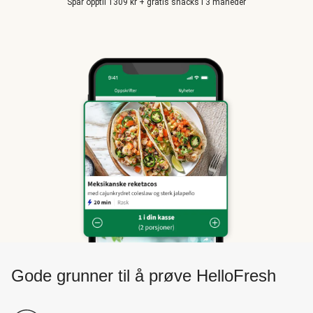
Spar opptil 1309 kr + gratis snacks i 3 måneder
Gode grunner til å prøve HelloFresh