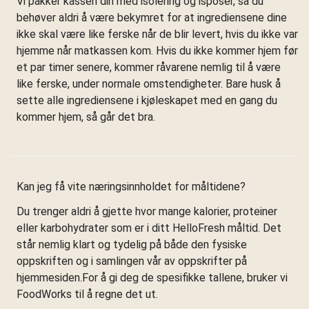
Vi pakker kassen din med isolering og isposer, så du
behøver aldri å være bekymret for at ingrediensene dine
ikke skal være like ferske når de blir levert, hvis du ikke var
hjemme når matkassen kom. Hvis du ikke kommer hjem før
et par timer senere, kommer råvarene nemlig til å være
like ferske, under normale omstendigheter. Bare husk å
sette alle ingrediensene i kjøleskapet med en gang du
kommer hjem, så går det bra.
Kan jeg få vite næringsinnholdet for måltidene?
Du trenger aldri å gjette hvor mange kalorier, proteiner
eller karbohydrater som er i ditt HelloFresh måltid. Det
står nemlig klart og tydelig på både den fysiske
oppskriften og i samlingen vår av oppskrifter på
hjemmesiden.For å gi deg de spesifikke tallene, bruker vi
FoodWorks til å regne det ut.