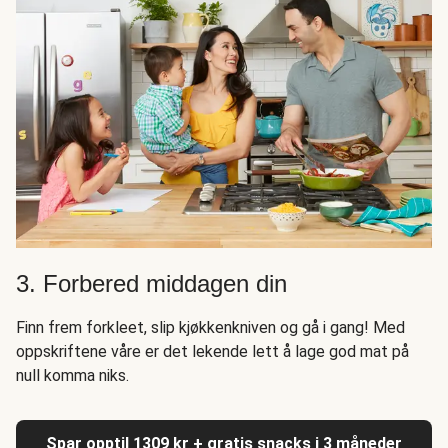
3. Forbered middagen din
Finn frem forkleet, slip kjøkkenkniven og gå i gang! Med
oppskriftene våre er det lekende lett å lage god mat på
null komma niks.
Spar opptil 1309 kr + gratis snacks i 3 måneder