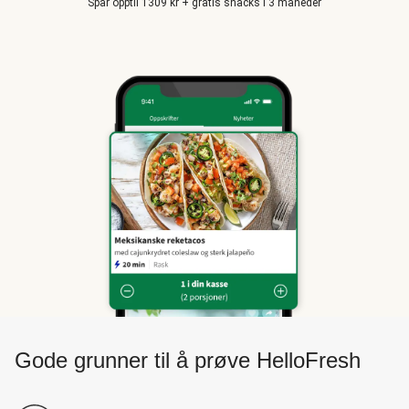
Spar opptil 1309 kr + gratis snacks i 3 måneder
Gode grunner til å prøve HelloFresh