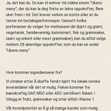
Ja, det kan du. Du kan til enhver tid stikke innom “Ukens
meny”, der du kan la deg friste av lekre oppskrifter, flere
uker frem i tid. Det krever verken en konto eller at du
taster inn betalingsinformasjon. Uansett hvilke
preferanser du velger for matkassen din (kjøtt og grønt,
vegetarisk, familievennlig, kalorismart, fisk og grønnsaker,
raskt og enkelt eller mest grønnsaker), kan du alltid velge
mellom 28 ukentlige oppskrifter, som du kan se under
“Ukens meny”.
Hvor kommer ingrediensene fra?
Vi streber etter å skaffe ferskt kjøtt fra lokale norske
leverandører når det er mulig. Fisken kommer fra
bærekraftig GAP, MSC eller ASC-sertifisert fiskeri. I
tillegg er frukt, grønnsaker og urter alltid i Klasse 1.
Vår hovedprioritet er å gi så mange kunder som mulig