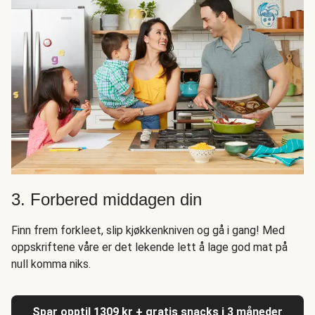
3. Forbered middagen din
Finn frem forkleet, slip kjøkkenkniven og gå i gang! Med
oppskriftene våre er det lekende lett å lage god mat på
null komma niks.
Spar opptil 1309 kr + gratis snacks i 3 måneder