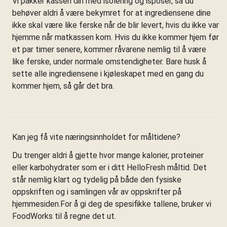
Vi pakker kassen din med isolering og isposer, så du
behøver aldri å være bekymret for at ingrediensene dine
ikke skal være like ferske når de blir levert, hvis du ikke var
hjemme når matkassen kom. Hvis du ikke kommer hjem før
et par timer senere, kommer råvarene nemlig til å være
like ferske, under normale omstendigheter. Bare husk å
sette alle ingrediensene i kjøleskapet med en gang du
kommer hjem, så går det bra.
Kan jeg få vite næringsinnholdet for måltidene?
Du trenger aldri å gjette hvor mange kalorier, proteiner
eller karbohydrater som er i ditt HelloFresh måltid. Det
står nemlig klart og tydelig på både den fysiske
oppskriften og i samlingen vår av oppskrifter på
hjemmesiden.For å gi deg de spesifikke tallene, bruker vi
FoodWorks til å regne det ut.