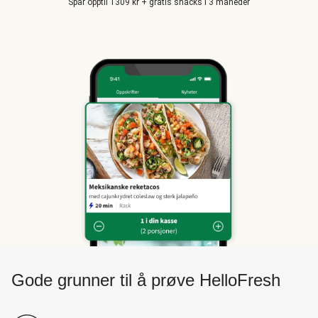
Spar opptil 1309 kr + gratis snacks i 3 måneder
Gode grunner til å prøve HelloFresh