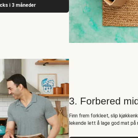
acks i 3 måneder
3. Forbered mi
Finn frem forkleet, slip kjøkken
lekende lett å lage god mat på 