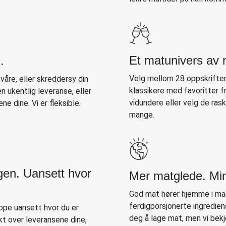
Et matunivers av 
.
Velg mellom 28 oppskrifter
åre, eller skreddersy din
klassikere med favoritter f
 ukentlig leveranse, eller
vidundere eller velg de ras
ne dine. Vi er fleksible.
mange.
gen. Uansett hvor
Mer matglede. Mi
God mat hører hjemme i mag
ferdigporsjonerte ingredien
pe uansett hvor du er.
deg å lage mat, men vi bek
kt over leveransene dine,