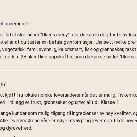
t abonnement?
er tid stikke innom “Ukens meny”, der du kan la deg friste av lekr
o eller at du taster inn betalingsinformasjon. Uansett hvilke pre
 vegetarisk, familievennlig, kalorismart, fisk og grønnsaker, rask
lge mellom 28 ukentlige oppskrifter, som du kan se under “Ukens 
ra?
kt kjøtt fra lokale norske leverandører når det er mulig. Fisken
i. I tillegg er frukt, grønnsaker og urter alltid i Klasse 1.
ange kunder som mulig tilgang til ingredienser av høy kvalitet, og 
. Alle leverandørene våre er nøye utvalgt og lever opp til de høy
og dyrevelferd.