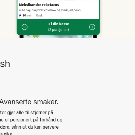
esh
. Avanserte smaker.
er gjør alle til stjerner på
ne er porsjonert på forhånd og
å døra, sånn at du kan servere
a niks.