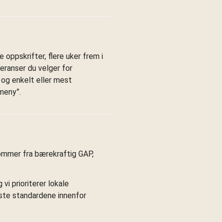
e oppskrifter, flere uker frem i
feranser du velger for
t og enkelt eller mest
meny”.
 kommer fra bærekraftig GAP,
vi prioriterer lokale
este standardene innenfor