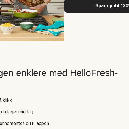
Spar opptil 130
gen enklere med HelloFresh-
 klikk
s du lager middag
bonnementet ditt i appen