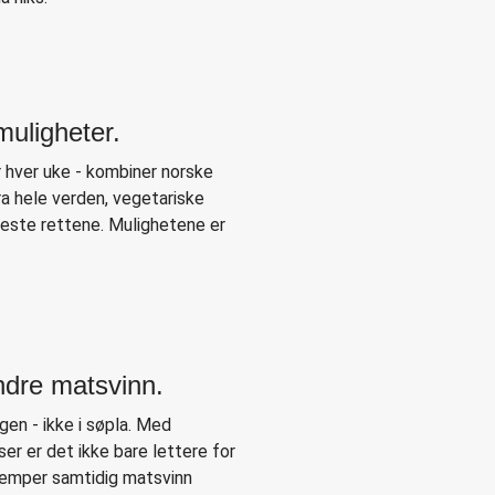
muligheter.
 hver uke - kombiner norske
ra hele verden, vegetariske
keste rettene. Mulighetene er
ndre matsvinn.
en - ikke i søpla. Med
ser er det ikke bare lettere for
jemper samtidig matsvinn