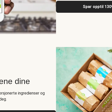
Spar opptil 130
rene dine
rsjonerte ingredienser og
deg.