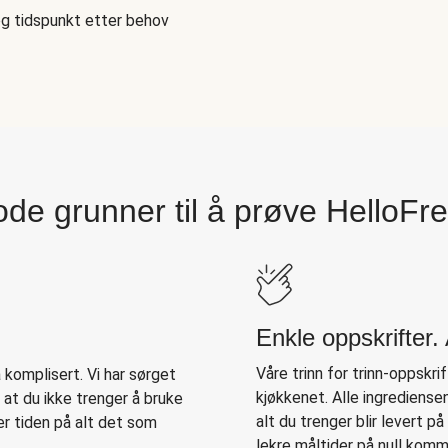
og tidspunkt etter behov
de grunner til å prøve HelloFr
Enkle oppskrifter
Våre trinn for trinn-oppskrift
komplisert. Vi har sørget
kjøkkenet. Alle ingrediense
n at du ikke trenger å bruke
alt du trenger blir levert p
er tiden på alt det som
lekre måltider på null komm