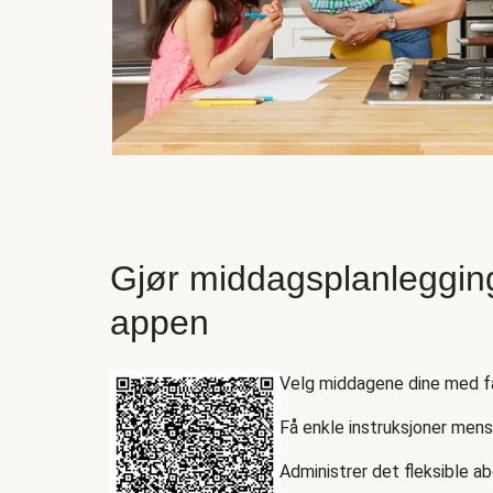
Gjør middagsplanleggin
appen
Velg middagene dine med få
Få enkle instruksjoner men
Administrer det fleksible a