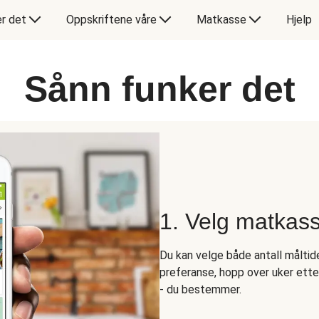
er det
Oppskriftene våre
Matkasse
Hjelp
Sånn funker det
1. Velg matkas
Du kan velge både antall måltider
preferanse, hopp over uker ett
- du bestemmer.