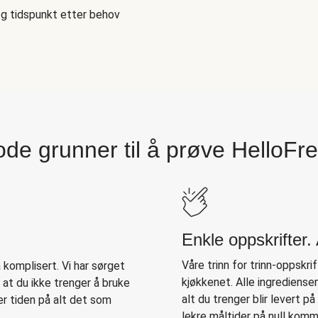
og tidspunkt etter behov
de grunner til å prøve HelloFr
Enkle oppskrifter
Våre trinn for trinn-oppskrift
komplisert. Vi har sørget
kjøkkenet. Alle ingrediense
n at du ikke trenger å bruke
alt du trenger blir levert p
er tiden på alt det som
lekre måltider på null komm