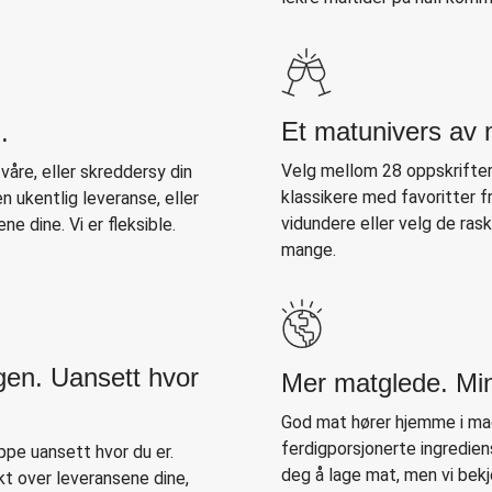
Et matunivers av 
.
Velg mellom 28 oppskrifter
åre, eller skreddersy din
klassikere med favoritter f
 ukentlig leveranse, eller
vidundere eller velg de ras
ne dine. Vi er fleksible.
mange.
gen. Uansett hvor
Mer matglede. Mi
God mat hører hjemme i mag
ferdigporsjonerte ingredien
pe uansett hvor du er.
deg å lage mat, men vi bek
kt over leveransene dine,