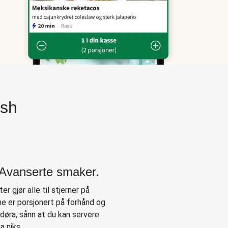
esh
. Avanserte smaker.
er gjør alle til stjerner på
ne er porsjonert på forhånd og
å døra, sånn at du kan servere
a niks.