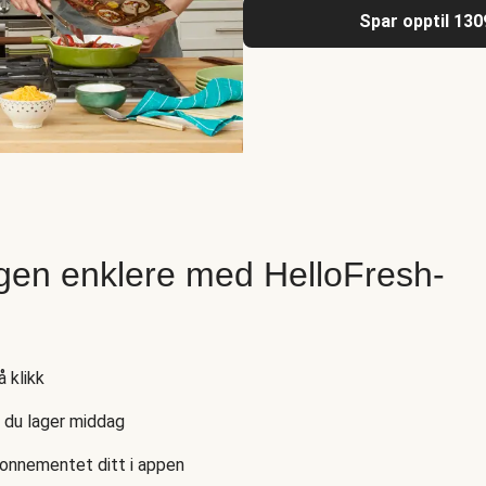
Spar opptil 130
gen enklere med HelloFresh-
 klikk
s du lager middag
bonnementet ditt i appen