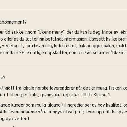
t abonnement?
er tid stikke innom “Ukens meny”, der du kan la deg friste av lekr
o eller at du taster inn betalingsinformasjon. Uansett hvilke pre
 vegetarisk, familievennlig, kalorismart, fisk og grønnsaker, rask
lge mellom 28 ukentlige oppskrifter, som du kan se under “Ukens 
ra?
kt kjøtt fra lokale norske leverandører når det er mulig. Fisken
i. I tillegg er frukt, grønnsaker og urter alltid i Klasse 1.
ange kunder som mulig tilgang til ingredienser av høy kvalitet, og 
. Alle leverandørene våre er nøye utvalgt og lever opp til de høy
og dyrevelferd.