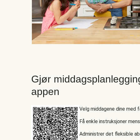
Gjør middagsplanleggin
appen
Velg middagene dine med få
Få enkle instruksjoner men
Administrer det fleksible a