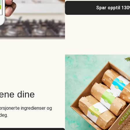
Spar opptil 130
rene dine
rsjonerte ingredienser og
deg.