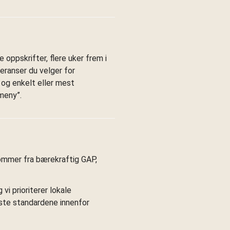
e oppskrifter, flere uker frem i
feranser du velger for
t og enkelt eller mest
meny”.
 kommer fra bærekraftig GAP,
vi prioriterer lokale
este standardene innenfor