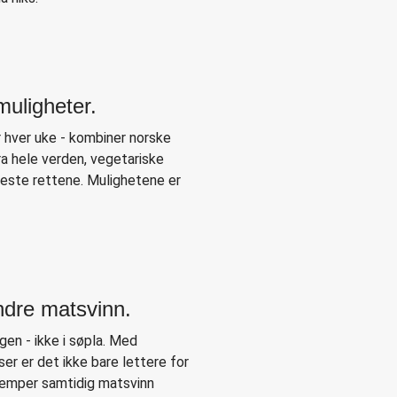
muligheter.
 hver uke - kombiner norske
ra hele verden, vegetariske
keste rettene. Mulighetene er
ndre matsvinn.
en - ikke i søpla. Med
ser er det ikke bare lettere for
jemper samtidig matsvinn