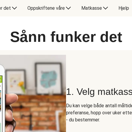
er det
Oppskriftene våre
Matkasse
Hjelp
Sånn funker det
1. Velg matkas
Du kan velge både antall måltider
preferanse, hopp over uker ett
- du bestemmer.