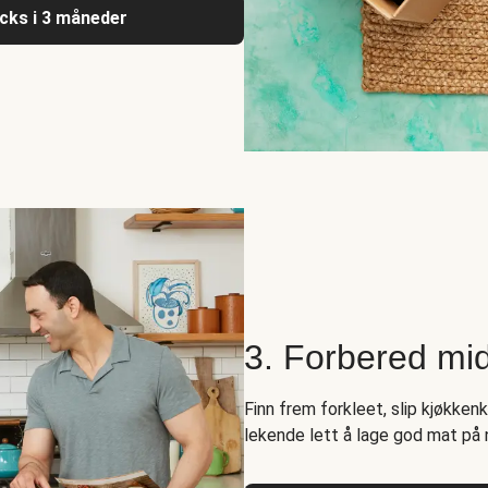
acks i 3 måneder
3. Forbered mi
Finn frem forkleet, slip kjøkken
lekende lett å lage god mat på 