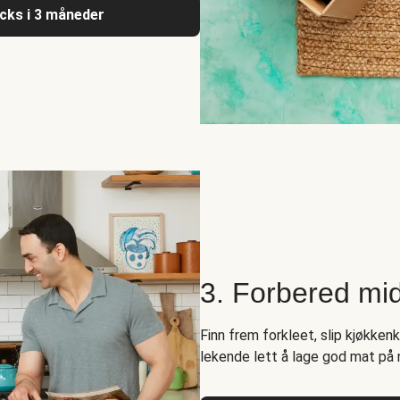
acks i 3 måneder
3. Forbered mi
Finn frem forkleet, slip kjøkken
lekende lett å lage god mat på 