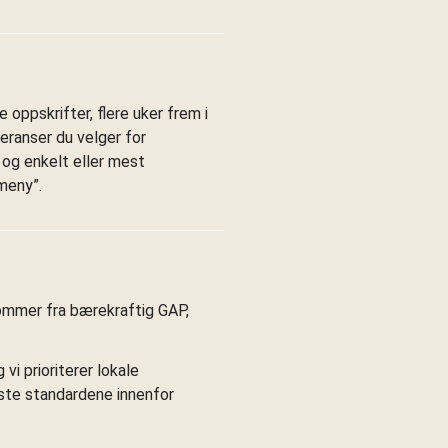
e oppskrifter, flere uker frem i
feranser du velger for
t og enkelt eller mest
meny”.
 kommer fra bærekraftig GAP,
vi prioriterer lokale
este standardene innenfor