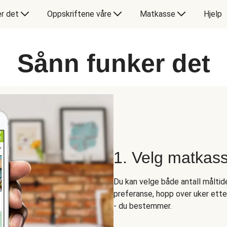
er det
Oppskriftene våre
Matkasse
Hjelp
Sånn funker det
1. Velg matkas
Du kan velge både antall måltider
preferanse, hopp over uker ett
- du bestemmer.