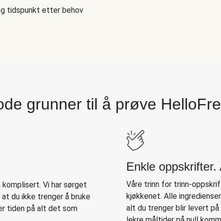
og tidspunkt etter behov
de grunner til å prøve HelloFr
Enkle oppskrifter
Våre trinn for trinn-oppskrift
komplisert. Vi har sørget
kjøkkenet. Alle ingrediense
n at du ikke trenger å bruke
alt du trenger blir levert p
er tiden på alt det som
lekre måltider på null komm