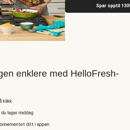
Spar opptil 130
gen enklere med HelloFresh-
 klikk
s du lager middag
bonnementet ditt i appen