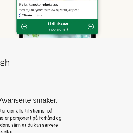
esh
. Avanserte smaker.
er gjør alle til stjerner på
ne er porsjonert på forhånd og
å døra, sånn at du kan servere
a niks.