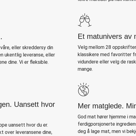
Et matunivers av 
.
Velg mellom 28 oppskrifter
åre, eller skreddersy din
klassikere med favoritter f
 ukentlig leveranse, eller
vidundere eller velg de ras
ne dine. Vi er fleksible.
mange.
gen. Uansett hvor
Mer matglede. Mi
God mat hører hjemme i mag
ferdigporsjonerte ingredien
pe uansett hvor du er.
deg å lage mat, men vi bek
kt over leveransene dine,