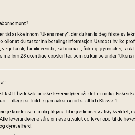
t abonnement?
er tid stikke innom “Ukens meny”, der du kan la deg friste av lekr
o eller at du taster inn betalingsinformasjon. Uansett hvilke pre
 vegetarisk, familievennlig, kalorismart, fisk og grønnsaker, rask
lge mellom 28 ukentlige oppskrifter, som du kan se under “Ukens 
ra?
kt kjøtt fra lokale norske leverandører når det er mulig. Fisken
i. I tillegg er frukt, grønnsaker og urter alltid i Klasse 1.
ange kunder som mulig tilgang til ingredienser av høy kvalitet, og 
. Alle leverandørene våre er nøye utvalgt og lever opp til de høy
og dyrevelferd.