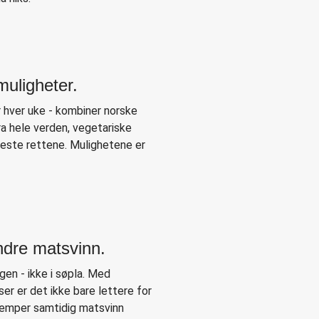
muligheter.
 hver uke - kombiner norske
ra hele verden, vegetariske
keste rettene. Mulighetene er
ndre matsvinn.
en - ikke i søpla. Med
ser er det ikke bare lettere for
jemper samtidig matsvinn