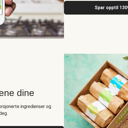
Spar opptil 130
rene dine
rsjonerte ingredienser og
deg.