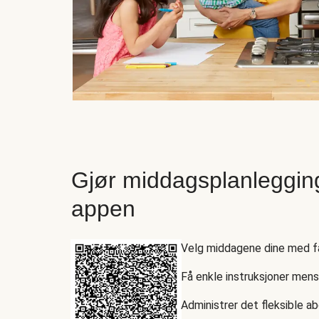
Gjør middagsplanleggin
appen
Velg middagene dine med få
Få enkle instruksjoner men
Administrer det fleksible a