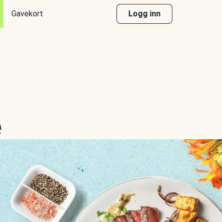
Gavekort
Logg inn
e