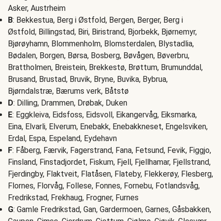
Asker, Austrheim
B
: Bekkestua, Berg i Østfold, Bergen, Berger, Berg i
Østfold, Billingstad, Biri, Biristrand, Bjorbekk, Bjørnemyr,
Bjørøyhamn, Blommenholm, Blomsterdalen, Blystadlia,
Bødalen, Borgen, Børsa, Bosberg, Bøvågen, Bøverbru,
Brattholmen, Breistein, Brekkestø, Brøttum, Brumunddal,
Brusand, Brustad, Bruvik, Bryne, Buvika, Bybrua,
Bjørndalstræ, Bærums verk, Båtstø
D
: Dilling, Drammen, Drøbak, Duken
E
: Eggkleiva, Eidsfoss, Eidsvoll, Eikangervåg, Eiksmarka,
Eina, Elvarli, Elverum, Enebakk, Enebakkneset, Engelsviken,
Erdal, Espa, Espeland, Eydehavn
F
: Fåberg, Færvik, Fagerstrand, Fana, Fetsund, Fevik, Figgjo,
Finsland, Finstadjordet, Fiskum, Fjell, Fjellhamar, Fjellstrand,
Fjerdingby, Flaktveit, Flatåsen, Flateby, Flekkerøy, Flesberg,
Flornes, Florvåg, Follese, Fonnes, Fornebu, Fotlandsvåg,
Fredrikstad, Frekhaug, Frogner, Furnes
G
: Gamle Fredrikstad, Gan, Gardermoen, Garnes, Gåsbakken,