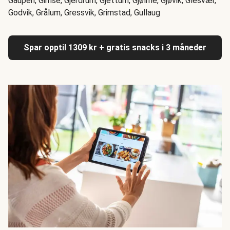
Gaupen, Gimse, Gjerdrum, Gjettum, Gjølme, Gjøvik, Glesvær,
Godvik, Grålum, Gressvik, Grimstad, Gullaug
Spar opptil 1309 kr + gratis snacks i 3 måneder