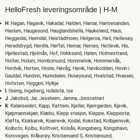
HelloFresh leveringsområde | H-M
H
: Hagan, Hagavik, Hakadal, Halden, Hamar, Hamresanden,
Haslum, Haugesund, Hauglandshella, Haukeland, Haus,
Heggedal, Heimdal, Heistadmoen, Helgeroa, Hell, Hellesøy,
Heradsbygd, Herdla, Herføl, Hernar, Hernes, Hetlevik, His,
Hjellestad, Hjelmås, Hof, Hokksund, Hølen, Holmestrand,
Holter, Holum, Homborsund, Hommelvik, Hommersåk,
Hordvik, Horten, Hosle, Høvåg, Høvik, Høvikodden, Hovin i
Gauldal, Hundvin, Hunndalen, Husøysund, Hvalstad, Hvasser,
Hvitsten, Hyggen, Hylkje
I
: Ilseng, Ingeberg, Isdalstø, Ise
J
: Jakobsli, Jar, Jessheim, Jømna, Jonsvatnet
K
: Kalanseidet, Kapp, Kattem, Kjeller, Kjerrgarden, Kjevik,
Kjøpmannskjær, Klæbu, Klepp stasjon, Kleppe, Kleppestø,
Kløfta, Klokkarvik, Knarrevik, Kodal, Kokstad, Kolbjørnsvik,
Kolbotn, Kolbu, Kolltveit, Kolsås, Kongsberg, Kongshavn,
Korsvegen, Kråkerøy, Kristiansand S, Kristiansund,