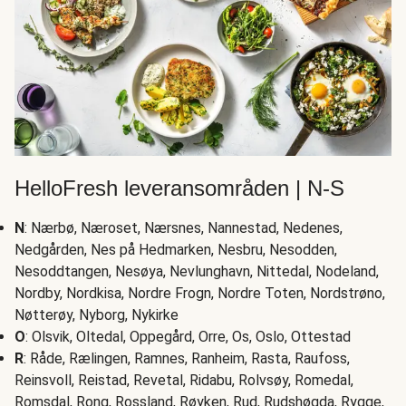
HelloFresh leveransområden | N-S
N
: Nærbø, Næroset, Nærsnes, Nannestad, Nedenes,
Nedgården, Nes på Hedmarken, Nesbru, Nesodden,
Nesoddtangen, Nesøya, Nevlunghavn, Nittedal, Nodeland,
Nordby, Nordkisa, Nordre Frogn, Nordre Toten, Nordstrøno,
Nøtterøy, Nyborg, Nykirke
O
: Olsvik, Oltedal, Oppegård, Orre, Os, Oslo, Ottestad
R
: Råde, Rælingen, Ramnes, Ranheim, Rasta, Raufoss,
Reinsvoll, Reistad, Revetal, Ridabu, Rolvsøy, Romedal,
Romsdal, Rong, Rossland, Røyken, Rud, Rudshøgda, Rygge,