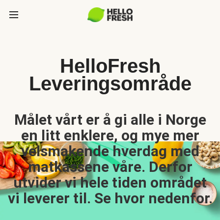
HelloFresh
Leveringsområde
Målet vårt er å gi alle i Norge
en litt enklere, og mye mer
velsmakende hverdag med
matkassene våre. Derfor
utvider vi hele tiden området
vi leverer til. Se hvor nedenfor.