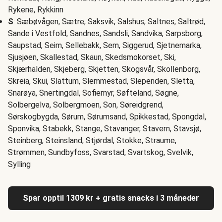
Rykene, Rykkinn
S
: Sæbøvågen, Sætre, Saksvik, Salshus, Saltnes, Saltrød,
Sande i Vestfold, Sandnes, Sandsli, Sandvika, Sarpsborg,
Saupstad, Seim, Sellebakk, Sem, Siggerud, Sjetnemarka,
Sjusjøen, Skallestad, Skaun, Skedsmokorset, Ski,
Skjærhalden, Skjeberg, Skjetten, Skogsvår, Skollenborg,
Skreia, Skui, Slattum, Slemmestad, Slependen, Sletta,
Snarøya, Snertingdal, Sofiemyr, Søfteland, Søgne,
Solbergelva, Solbergmoen, Son, Søreidgrend,
Sørskogbygda, Sørum, Sørumsand, Spikkestad, Spongdal,
Sponvika, Stabekk, Stange, Stavanger, Stavern, Stavsjø,
Steinberg, Steinsland, Stjørdal, Stokke, Straume,
Strømmen, Sundbyfoss, Svarstad, Svartskog, Svelvik,
Sylling
Spar opptil 1309 kr + gratis snacks i 3 måneder