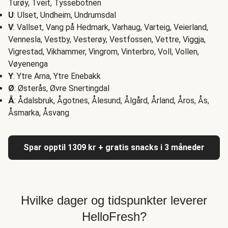
Turøy, Tveit, Tyssebotnen
U
: Ulset, Undheim, Undrumsdal
V
: Vallset, Vang på Hedmark, Varhaug, Varteig, Veierland,
Vennesla, Vestby, Vesterøy, Vestfossen, Vettre, Viggja,
Vigrestad, Vikhammer, Vingrom, Vinterbro, Voll, Vollen,
Vøyenenga
Y
: Ytre Arna, Ytre Enebakk
Ø
: Østerås, Øvre Snertingdal
Å
: Ådalsbruk, Ågotnes, Ålesund, Ålgård, Årland, Åros, Ås,
Åsmarka, Åsvang
Spar opptil 1309 kr + gratis snacks i 3 måneder
Hvilke dager og tidspunkter leverer
HelloFresh?